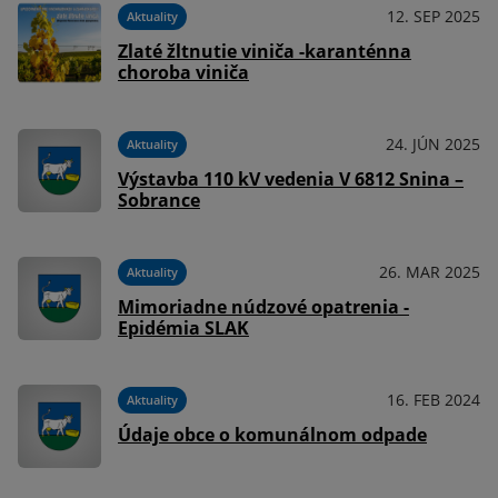
12. SEP 2025
Aktuality
Zlaté žltnutie viniča -karanténna
choroba viniča
24. JÚN 2025
Aktuality
Výstavba 110 kV vedenia V 6812 Snina –
Sobrance
26. MAR 2025
Aktuality
Mimoriadne núdzové opatrenia -
Epidémia SLAK
16. FEB 2024
Aktuality
Údaje obce o komunálnom odpade