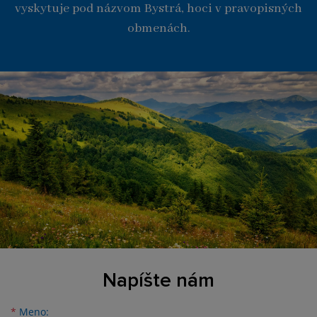
vyskytuje pod názvom Bystrá, hoci v pravopisných
obmenách.
Napíšte nám
Meno
Priezvisko
E-mailová adresa
*
Meno: