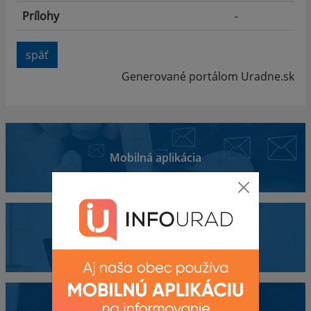
Prílohy
-
späť
Generované portálom
Uradne.sk
Mobilná aplikácia
Obecný úrad