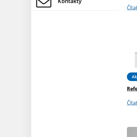
Kontakty
Číta
Ak
Ref
Číta