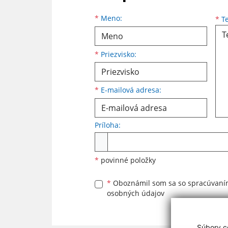
Meno
Priezvisko
E-mailová adresa
*
Meno:
*
Te
*
Priezvisko:
*
E-mailová adresa:
Príloha:
Príloha
*
povinné položky
*
Oboznámil som sa so
spracúvan
osobných údajov
Súbory co