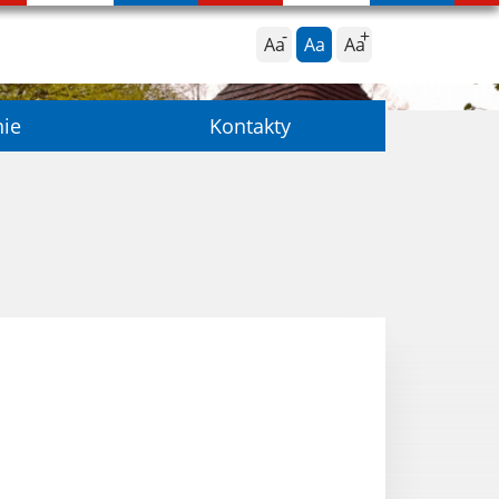
Aa
Aa
Aa
nie
Kontakty