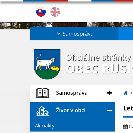
Samospráva
Oficiálne stránky
OBEC RUS
Samospráva
Le
Život v obci
Aktuality
02