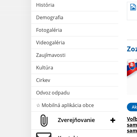
História
Demografia
Fotogaléria
Videogaléria
Zo
Zaujímavosti
Kultúra
Cirkev
Odvoz odpadu
☆ Mobilná aplikácia obce
Ak
Voľ
Zverejňovanie
sam
sam