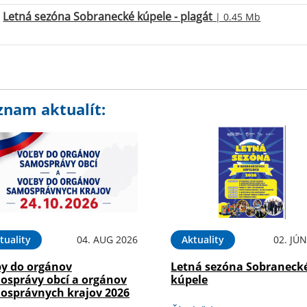
Letná sezóna Sobranecké kúpele - plagát
| 0.45 Mb
znam aktualít:
tuality
04. AUG 2026
Aktuality
02. JÚ
by do orgánov
Letná sezóna Sobraneck
osprávy obcí a orgánov
kúpele
osprávnych krajov 2026