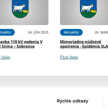
tuality
24. JÚN 2025
Aktuality
26. MAR
tavba 110 kV vedenia V
Mimoriadne núdzové
2 Snina – Sobrance
opatrenia - Epidémia SL
ť ďalej
Čítať ďalej
Rýchle odkazy