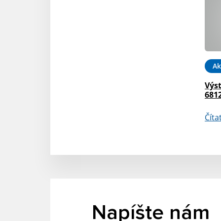
Ak
Výs
681
Číta
Napíšte nám