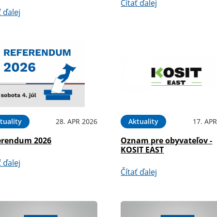
Čítať ďalej
ť ďalej
tuality
28. APR 2026
Aktuality
17. APR
erendum 2026
Oznam pre obyvateľov -
KOSIT EAST
ť ďalej
Čítať ďalej