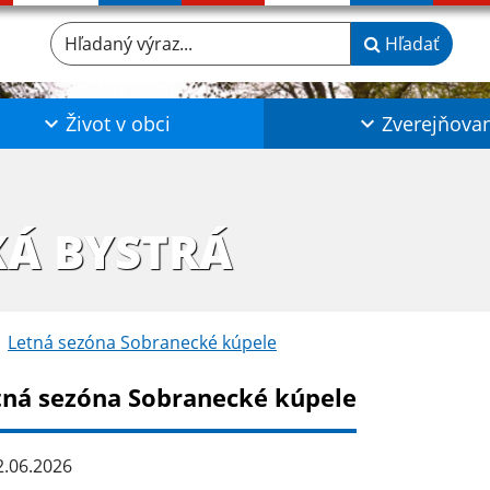
Hľadaný výraz...
Hľadať
Život v obci
Zverejňova
KÁ BYSTRÁ
Letná sezóna Sobranecké kúpele
tná sezóna Sobranecké kúpele
.06.2026