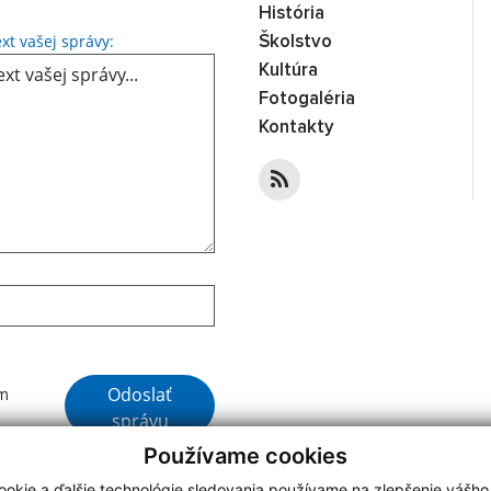
História
Text vašej správy...
xt vašej správy:
Školstvo
Kultúra
Fotogaléria
Kontakty
Google reCaptcha Response
Odoslať
ím
správu
Používame cookies
okie a ďalšie technológie sledovania používame na zlepšenie vášho