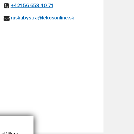
+421 56 658 40 71
ruskabystra@lekosonline.sk
 zážitku z