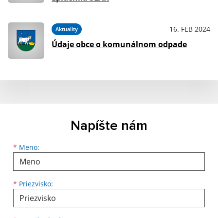
16. FEB 2024
Aktuality
Údaje obce o komunálnom odpade
Napíšte nám
Meno
Priezvisko
E-mailová adresa
*
Meno:
*
Priezvisko: