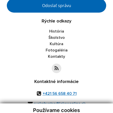
Google reCaptcha Response
Odoslať správu
Rýchle odkazy
História
Školstvo
Kultúra
Fotogaléria
Kontakty
Kontaktné informácie
+421 56 658 40 71
ruskabystra@lekosonline.sk
Používame cookies