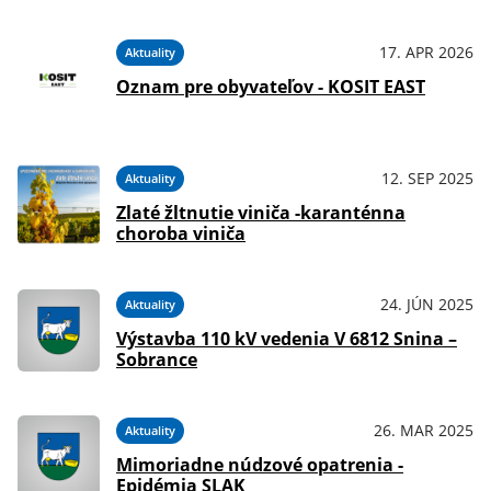
17. APR 2026
Aktuality
Oznam pre obyvateľov - KOSIT EAST
12. SEP 2025
Aktuality
Zlaté žltnutie viniča -karanténna
choroba viniča
24. JÚN 2025
Aktuality
Výstavba 110 kV vedenia V 6812 Snina –
Sobrance
26. MAR 2025
Aktuality
Mimoriadne núdzové opatrenia -
Epidémia SLAK