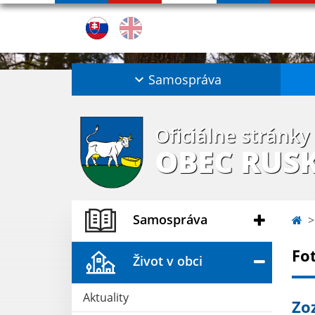
Samospráva
Oficiálne stránky
OBEC RUS
Samospráva
Fo
Život v obci
Aktuality
Zo