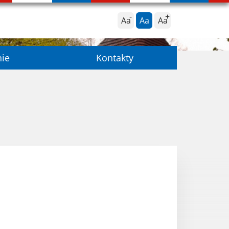
Aa
Aa
Aa
nie
Kontakty