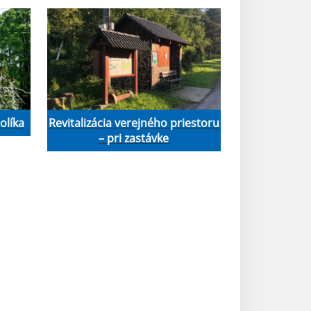
olíka
Revitalizácia verejného priestoru
– pri zastávke