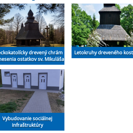
ckokatolícky drevený chrám
Letokruhy dreveného kost
esenia ostatkov sv. Mikuláša
Vybudovanie sociálnej
infraštruktúry