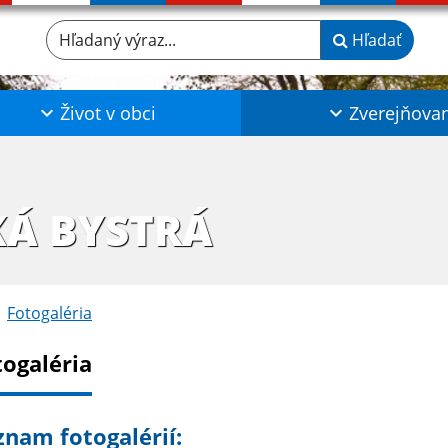
Hľadaný výraz...
Hľadať
Život v obci
Zverejňova
KÁ BYSTRÁ
Fotogaléria
togaléria
znam fotogalérií: