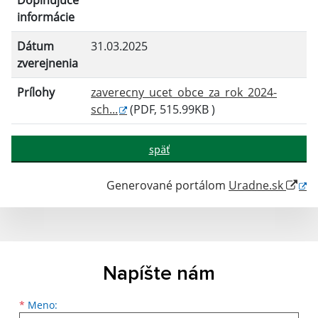
Doplňujúce
informácie
Dátum
31.03.2025
zverejnenia
Prílohy
zaverecny_ucet_obce_za_rok_2024-
sch...
(PDF, 515.99KB )
späť
Generované portálom
Uradne.sk
Napíšte nám
Meno
Priezvisko
E-mailová adresa
*
Meno: