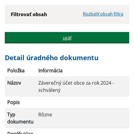
Filtrovať obsah
Rozbaliť obsah filtra
Názov:
späť
Popis:
Detail úradného dokumentu
Dátum zverejnenia od:
Položka
Informácia
Názov
Záverečný účet obce za rok 2024 -
Dátum zverejnenia do:
schválený
Popis
Filtrovať
Reset
Typ
Rôzne
dokumentu