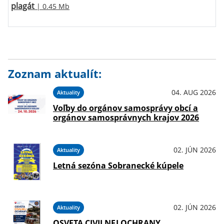
plagát
| 0.45 Mb
Zoznam aktualít:
04. AUG 2026
Aktuality
Voľby do orgánov samosprávy obcí a
orgánov samosprávnych krajov 2026
02. JÚN 2026
Aktuality
Letná sezóna Sobranecké kúpele
02. JÚN 2026
Aktuality
OSVETA CIVILNEJ OCHRANY