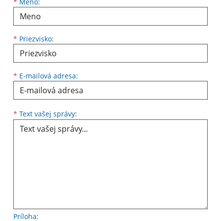
Meno
Priezvisko
E-mailová adresa
*
Meno:
*
Priezvisko:
*
E-mailová adresa:
Text vašej správy...
*
Text vašej správy:
Príloha: