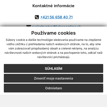
Kontaktné informácie
+421 56 658 40 71
ruskabystra@lekosonline.sk
Používame cookies
Súbory cookie a ďalšie technológie sledovania používame na zlepšenie
vášho zážitku z prehliadania našich webových stránok, na to, aby sme
využite možnosť získavania aktuálnych informácií s využitím RSS
,
vám zobrazovali prispôsobený obsah a cielené reklamy, na analýzu
CMS systém (redakčný) systém ECHELON 2,
Mapa stránok
,
web portál
,
návštevnosti našich webových stránok a na pochopenie toho, odkiaľ naši
návštevníci prichádzajú.
webhosting
,
webex.digital, s.r.o.
,
domény
,
registrácia domény
,
spoločnosť webex.digital, s.r.o.
,
technický prevádzkovateľ
SÚHLASÍM
Posledná aktualizácia:
04.08.2026
Zmeniť moje nastavenia
Vytlačiť stránku
|
Vyhlásenie o prístupnosti
Autorské práva
|
Cookies
Odmietam
.
.
.
.
.
.
webdesign
|